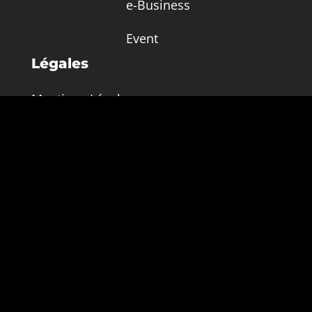
e-Business
Event
Légales
Mentions Légales
Conditions générales de vente
Politique de Confidentialité
Contact
NL