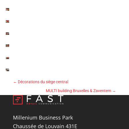
←
Décorations du siège central
MULTI building Bruxelles & Zaventem
→
Millenium Business Park
Chaussée de Louvain 431E