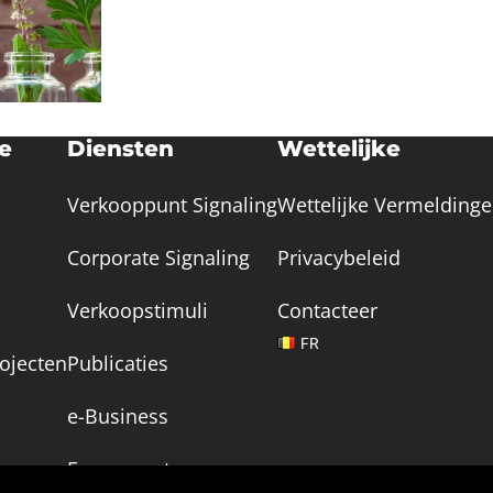
ie
Diensten
Wettelijke
Verkooppunt Signaling
Wettelijke Vermelding
Corporate Signaling
Privacybeleid
Verkoopstimuli
Contacteer
FR
ojecten
Publicaties
e-Business
Evenements