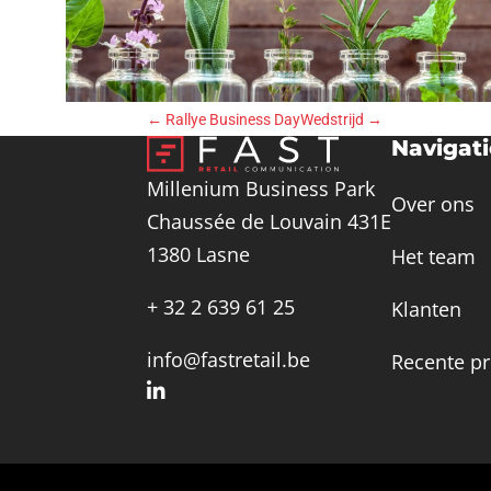
←
Rallye Business Day
Wedstrijd
→
Navigat
Millenium Business Park
Over ons
Chaussée de Louvain 431E
1380 Lasne
Het team
+ 32 2 639 61 25
Klanten
info@fastretail.be
Recente pr
