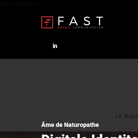
906356359001579
Âme de Naturopathe