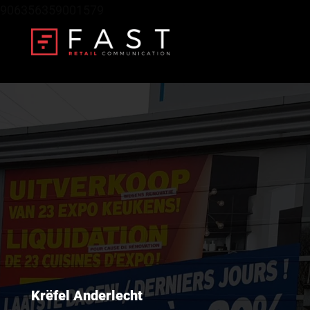
906356359001579
Krëfel Anderlecht