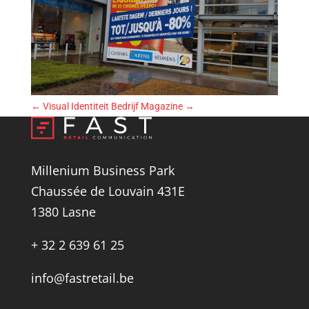
←
Visual Identiteit
Bedrijf Magazine
→
Millenium Business Park
Chaussée de Louvain 431E
1380 Lasne
+ 32 2 639 61 25
info@fastretail.be