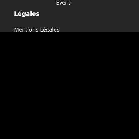
Event
Légales
Mentions Légales
Conditions générales de vente
Politique de Confidentialité
Contact
NL
© 2025 Fast Retail – Agence de