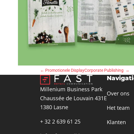
←
Promotionele Display
Corporate Publishing
→
Navigat
Millenium Business Park
Over ons
Chaussée de Louvain 431E
1380 Lasne
Het team
+ 32 2 639 61 25
Klanten